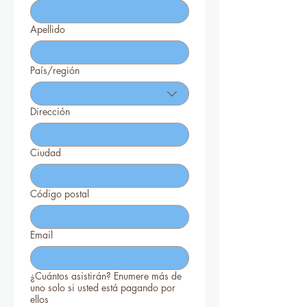
Apellido
País/región
Multi-line address
Dirección
Ciudad
Código postal
Email
¿Cuántos asistirán? Enumere más de
uno solo si usted está pagando por
ellos